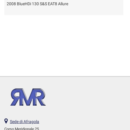
2008 BlueHDi 130 S&S EAT8 Allure
2
Sede di Afragola
Corso Meridionale,25