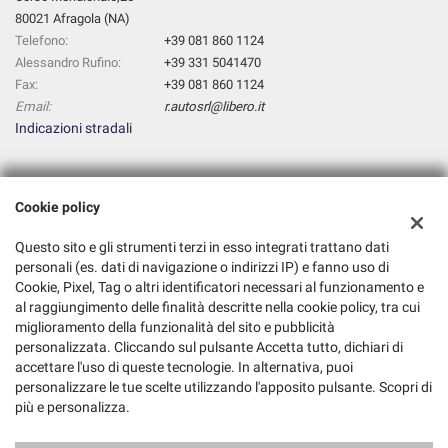
80021 Afragola (NA)
Telefono:
+39 081 860 1124
Alessandro Rufino:
+39 331 5041470
Fax:
+39 081 860 1124
Email:
r.autosrl@libero.it
Indicazioni stradali
Dati fiscali:
Cookie policy
R. AUTO S.R.L.
Corso Meridionale,25, Afragola (NA)
Questo sito e gli strumenti terzi in esso integrati trattano dati
C.F/P.IVA:
07816451210
personali (es. dati di navigazione o indirizzi IP) e fanno uso di
Registro delle imprese:
Cookie, Pixel, Tag o altri identificatori necessari al funzionamento e
NA
al raggiungimento delle finalità descritte nella cookie policy, tra cui
miglioramento della funzionalità del sito e pubblicità
personalizzata. Cliccando sul pulsante Accetta tutto, dichiari di
accettare l'uso di queste tecnologie. In alternativa, puoi
personalizzare le tue scelte utilizzando l'apposito pulsante. Scopri di
più e personalizza.