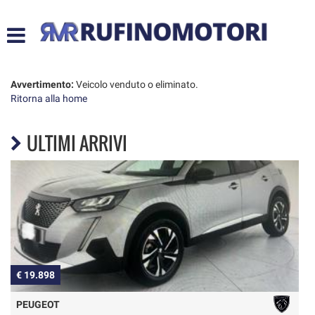
HOME
LISTA VEICOLI
Avvertimento:
Veicolo venduto o eliminato.
Ritorna alla home
ACQUISTIAMO USATO
ULTIMI ARRIVI
ASSISTENZA
CONTATTI
€ 19.898
€
PEUGEOT