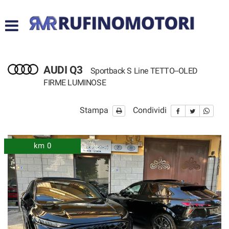
HOME
LISTA VEICOLI
AUDI Q3
Sportback S Line TETTO--OLED
ACQUISTIAMO USATO
FIRME LUMINOSE
ASSISTENZA
Stampa
Condividi
CONTATTI
km 0