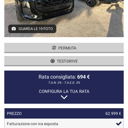
GUARDA LE 19 FOTO
PERMUTA
TEST-DRIVE
Rata consigliata:
694 €
T.A.N. 0% - T.A.E.G.
0%
CONFIGURA LA TUA RATA
PREZZO
62.999 €
Fatturazione con iva esposta