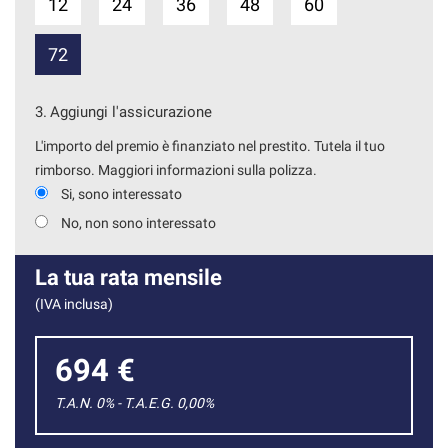
12
24
36
48
60
72
3.
Aggiungi l'assicurazione
L'importo del premio è finanziato nel prestito. Tutela il tuo
rimborso. Maggiori informazioni sulla polizza.
Si, sono interessato
No, non sono interessato
La tua rata mensile
(IVA inclusa)
694 €
T.A.N. 0% - T.A.E.G.
0,00
%