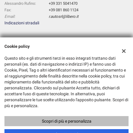
Alessandro Rufino:
+39 331 5041470
Fax:
+39 081 860 1124
Email:
r.autosrl@libero.it
Indicazioni stradali
Dati fiscali:
Cookie policy
R. AUTO S.R.L.
Corso Meridionale,25, Afragola (NA)
Questo sito e gli strumenti terzi in esso integrati trattano dati
C.F/P.IVA:
07816451210
personali (es. dati di navigazione o indirizzi IP) e fanno uso di
Registro delle imprese:
NA
Cookie, Pixel, Tag o altri identificatori necessari al funzionamento e
al raggiungimento delle finalità descritte nella cookie policy, tra cui
miglioramento della funzionalità del sito e pubblicità
personalizzata. Cliccando sul pulsante Accetta tutto, dichiari di
accettare l'uso di queste tecnologie. In alternativa, puoi
personalizzare le tue scelte utilizzando l'apposito pulsante. Scopri di
più e personalizza.
Scopri di più e personalizza
Copyright © 2026 GestionaleAuto.com S.r.l., Tutti i diritti riservati -
Leggi l'informativa sulla privacy
-
Cookie Policy