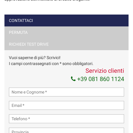
CONTATTACI
PERMUTA
Ho letto e accetto
l'informativa privacy
*
Acconsento al trattamento dei miei dati per finalità di
RICHIEDI TEST DRIVE
marketing
Vuoi saperne di più? Scrivici!
Invia la tua richiesta
I campi contrassegnati con * sono obbligatori.
Servizio clienti
+39 081 860 1124