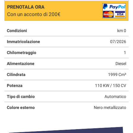
PRENOTALA ORA
Con un acconto di 200€
Condizioni
km 0
Immatricolazione
07/2026
Chilometraggio
1
Alimentazione
Diesel
Cilindrata
1999 Cm³
Potenza
110 KW / 150 CV
Tipo di cambio
Automatico
Colore esterno
Nero metallizzato