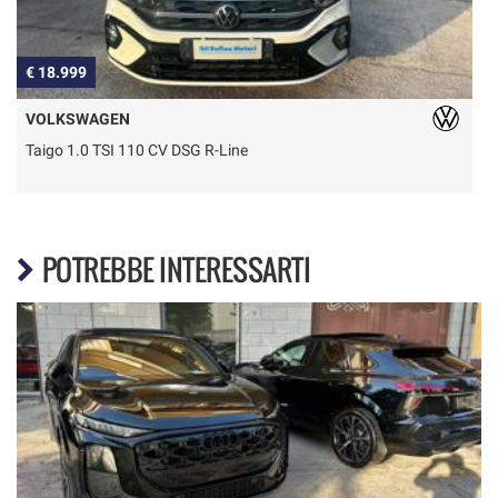
€ 18.999
€
VOLKSWAGEN
Taigo 1.0 TSI 110 CV DSG R-Line
POTREBBE INTERESSARTI