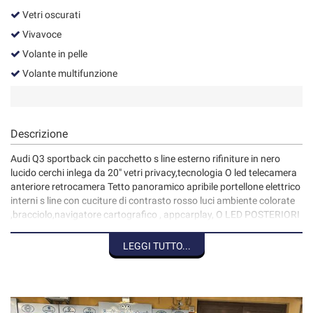
Vetri oscurati
Vivavoce
Volante in pelle
Volante multifunzione
Descrizione
Audi Q3 sportback cin pacchetto s line esterno rifiniture in nero
lucido cerchi inlega da 20" vetri privacy,tecnologia O led telecamera
anteriore retrocamera Tetto panoramico apribile portellone elettrico
interni s line con cuciture di contrasto rosso luci ambiente colorate
,bracciolo,navigatore cartografico , appcarplay, O LED POSTERIORI
CON 4 FIRME LUMINOSE PERSONALIZZABILI
LEGGI TUTTO...
Per info 3315041470 Alessandro