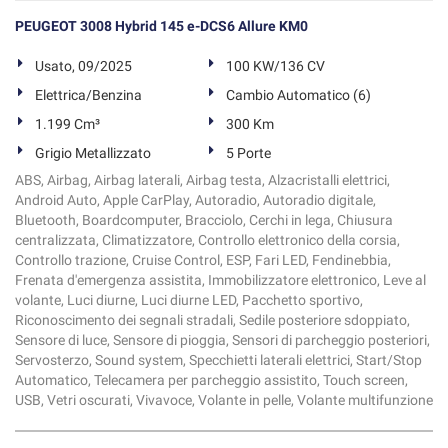
PEUGEOT 3008 Hybrid 145 e-DCS6 Allure KM0
Usato, 09/2025
100 KW/136 CV
Elettrica/Benzina
Cambio Automatico (6)
1.199 Cm³
300 Km
Grigio Metallizzato
5 Porte
ABS, Airbag, Airbag laterali, Airbag testa, Alzacristalli elettrici,
Android Auto, Apple CarPlay, Autoradio, Autoradio digitale,
Bluetooth, Boardcomputer, Bracciolo, Cerchi in lega, Chiusura
centralizzata, Climatizzatore, Controllo elettronico della corsia,
Controllo trazione, Cruise Control, ESP, Fari LED, Fendinebbia,
Frenata d'emergenza assistita, Immobilizzatore elettronico, Leve al
volante, Luci diurne, Luci diurne LED, Pacchetto sportivo,
Riconoscimento dei segnali stradali, Sedile posteriore sdoppiato,
Sensore di luce, Sensore di pioggia, Sensori di parcheggio posteriori,
Servosterzo, Sound system, Specchietti laterali elettrici, Start/Stop
Automatico, Telecamera per parcheggio assistito, Touch screen,
USB, Vetri oscurati, Vivavoce, Volante in pelle, Volante multifunzione