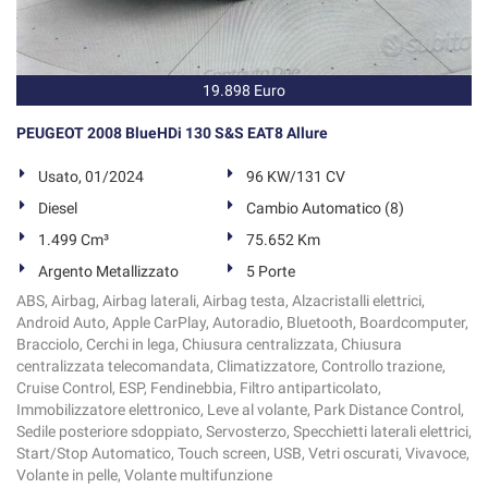
19.898 Euro
PEUGEOT 2008 BlueHDi 130 S&S EAT8 Allure
Usato, 01/2024
96 KW/131 CV
Diesel
Cambio Automatico (8)
1.499 Cm³
75.652 Km
Argento Metallizzato
5 Porte
ABS, Airbag, Airbag laterali, Airbag testa, Alzacristalli elettrici,
Android Auto, Apple CarPlay, Autoradio, Bluetooth, Boardcomputer,
Bracciolo, Cerchi in lega, Chiusura centralizzata, Chiusura
centralizzata telecomandata, Climatizzatore, Controllo trazione,
Cruise Control, ESP, Fendinebbia, Filtro antiparticolato,
Immobilizzatore elettronico, Leve al volante, Park Distance Control,
Sedile posteriore sdoppiato, Servosterzo, Specchietti laterali elettrici,
Start/Stop Automatico, Touch screen, USB, Vetri oscurati, Vivavoce,
Volante in pelle, Volante multifunzione