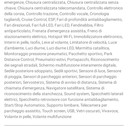
emergenze, Chiusura centralizzata, Chiusura centralizzata senza
chiave, Chiusura centralizzata telecomandata, Controllo elettronico
della corsia, Controllo trazione, Controllo vocale, Cronologia
tagliandi, Cruise Control, ESP, Fari di profondità antiabbagliamento,
Fari direzionali, Fari full-LED, Fari LED, Fendinebbia, Filtro
antiparticolato, Frenata d'emergenza assistita, Freno di
stazionamento elettrico, Hotspot Wi-Fi, Immobilizzatore elettronico,
Interni in pelle, Isofix, Leve al volante, Limitatore di velocità, Luce
d'ambiente, Luci diurne, Luci diurne LED, Marmitta catalitica,
Monitoraggio pressione pneumatici, Pacchetto sportivo, Park
Distance Control, Pneumatici estivi, Portapacchi, Riconoscimento
dei segnali stradali, Schermo multifunzione interamente digitale,
Sedile posteriore sdoppiato, Sedili sportivi, Sensore di luce, Sensore
di pioggia, Sensori di parcheggio anteriori, Sensori di parcheggio
posteriori, Servosterzo, Sistema di avviso di distanza, Sistema di
chiamata d'emergenza, Navigatore satellitare, Sistema di
riconoscimento della stanchezza, Sound system, Specchietti laterali
elettrici, Specchietto retrovisore con funzione antiabbagliamento,
Start/Stop Automatico, Supporto lombare, Telecamera per
parcheggio assistito, Touch screen, USB, Vetri oscurati, Vivavoce,
Volante in pelle, Volante multifunzione