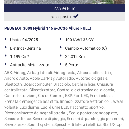
27.999 Euro
iva esposta
PEUGEOT 3008 Hybrid 145 e-DCS6 Allure FULL!
Usato, 04/2025
100 KW/136 CV
Elettrica/Benzina
Cambio Automatico (6)
1.199 Cm³
24.012 Km
Antracite Metallizzato
5 Porte
ABS, Airbag, Airbag laterali, Airbag testa, Alzacristalli elettrici,
Android Auto, Apple CarPlay, Autoradio, Autoradio digitale,
Bluetooth, Boardcomputer, Bracciolo, Cerchi in lega, Chiusura
centralizzata, Climatizzatore, Controllo elettronico della corsia,
Controllo trazione, Cruise Control, ESP, Fari LED, Fendinebbia,
Frenata d'emergenza assistita, Immobilizzatore elettronico, Leve al
volante, Luci diurne, Luci diurne LED, Pacchetto sportivo,
Riconoscimento dei segnali stradali, Sedile posteriore sdoppiato,
Sensore di luce, Sensore di pioggia, Sensori di parcheggio posteriori,
Servosterzo, Sound system, Specchietti laterali elettrici, Start/Stop