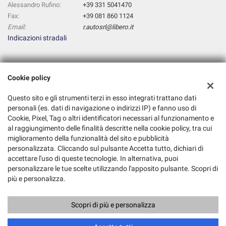
Alessandro Rufino:
+39 331 5041470
Fax:
+39 081 860 1124
Email:
r.autosrl@libero.it
Indicazioni stradali
Dati fiscali:
Cookie policy
R. AUTO S.R.L.
Corso Meridionale,25, Afragola (NA)
Questo sito e gli strumenti terzi in esso integrati trattano dati
C.F/P.IVA:
07816451210
personali (es. dati di navigazione o indirizzi IP) e fanno uso di
Registro delle imprese:
Cookie, Pixel, Tag o altri identificatori necessari al funzionamento e
NA
al raggiungimento delle finalità descritte nella cookie policy, tra cui
miglioramento della funzionalità del sito e pubblicità
personalizzata. Cliccando sul pulsante Accetta tutto, dichiari di
accettare l'uso di queste tecnologie. In alternativa, puoi
personalizzare le tue scelte utilizzando l'apposito pulsante. Scopri di
più e personalizza.
Scopri di più e personalizza
Copyright © 2026 GestionaleAuto.com S.r.l., Tutti i diritti riservati -
Leggi l'informativa sulla privacy
-
Cookie Policy