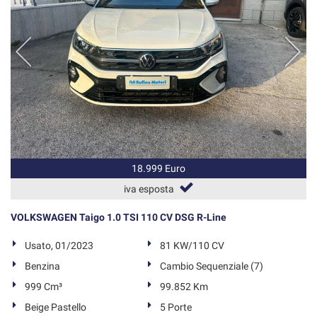
18.999 Euro
iva esposta
VOLKSWAGEN Taigo 1.0 TSI 110 CV DSG R-Line
Usato, 01/2023
81 KW/110 CV
Benzina
Cambio Sequenziale (7)
999 Cm³
99.852 Km
Beige Pastello
5 Porte