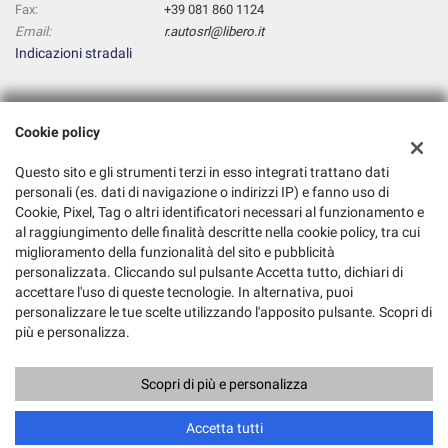
Fax:
+39 081 860 1124
Email:
r.autosrl@libero.it
Indicazioni stradali
Dati fiscali:
Cookie policy
R. AUTO S.R.L.
Corso Meridionale,25, Afragola (NA)
Questo sito e gli strumenti terzi in esso integrati trattano dati
C.F/P.IVA:
07816451210
personali (es. dati di navigazione o indirizzi IP) e fanno uso di
Registro delle imprese:
Cookie, Pixel, Tag o altri identificatori necessari al funzionamento e
NA
al raggiungimento delle finalità descritte nella cookie policy, tra cui
miglioramento della funzionalità del sito e pubblicità
personalizzata. Cliccando sul pulsante Accetta tutto, dichiari di
accettare l'uso di queste tecnologie. In alternativa, puoi
personalizzare le tue scelte utilizzando l'apposito pulsante. Scopri di
più e personalizza.
Scopri di più e personalizza
Copyright © 2026 GestionaleAuto.com S.r.l., Tutti i diritti riservati -
Leggi l'informativa sulla privacy
-
Cookie Policy
Sito creato da:
GestionaleAuto.com
Accetta tutti