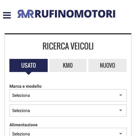
HOME
LISTA VEICOLI
RICERCA VEICOLI
ACQUISTIAMO USATO
ASSISTENZA
USATO
KM0
NUOVO
CONTATTI
Marca e modello
Alimentazione